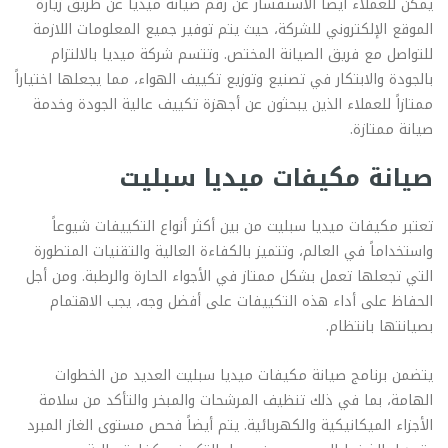
يمكن للعملاء أيضاً الاستفسار عن رقم صيانة ميديا عن طريق زيارة
الموقع الإلكتروني للشركة، حيث يتم توفير جميع المعلومات اللازمة
للتواصل مع فريق الصيانة المختص. وتتسم شركة ميديا بالالتزام
بالجودة والابتكار في تصنيع وتوزيع تكييف الهواء، مما يجعلها اختياراً
ممتازاً للعملاء الذين يبحثون عن أجهزة تكييف عالية الجودة وخدمة
صيانة ممتازة.
صيانة مكيفات ميديا سبليت
تعتبر مكيفات ميديا سبليت من بين أكثر أنواع التكييفات شيوعاً
واستخداماً في العالم، وتتميز بالكفاءة العالية والتقنيات المتطورة
التي تجعلها تعمل بشكل ممتاز في الأجواء الحارة والرطبة. ومن أجل
الحفاظ على أداء هذه التكييفات على أفضل وجه، يجب الاهتمام
بصيانتها بانتظام.
يتضمن برنامج صيانة مكيفات ميديا سبليت العديد من الخطوات
الهامة، بما في ذلك تنظيف المرشحات والمبخر والتأكد من سلامة
الأجزاء الميكانيكية والكهربائية. يتم أيضاً فحص مستوى الغاز المبرد