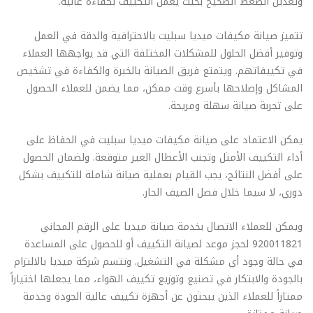
وتعديل الضغط الصحيح بحيث يعمل التكييف بكفاءة عالية.
تتميز صيانة مكيفات ميديا سبليت بالاحترافية والدقة في العمل
وتوفير أفضل الحلول للمشكلات المختلفة التي قد يواجهها العملاء
في تكييفاتهم. ويتمتع فريق الصيانة بالخبرة والكفاءة في تشخيص
المشاكل وإصلاحها بأسرع وقت ممكن، مما يضمن للعملاء الحصول
على تجربة صيانة سهلة ومريحة.
يمكن الاعتماد على صيانة مكيفات ميديا سبليت في الحفاظ على
أداء التكييف الأمثل وتجنب الأعطال الغير متوقعة. ولضمان الحصول
على أفضل النتائج، يجب القيام بعملية صيانة شاملة للتكييف بشكل
دوري، لا سيما خلال فصل الصيف الحار.
ويمكن للعملاء الاتصال بخدمة صيانة ميديا على الرقم المجاني
920011821 لحجز موعد لصيانة التكييف أو للحصول على المساعدة
في حالة وجود أي مشكلة في التشغيل. وتتسم شركة ميديا بالالتزام
بالجودة والابتكار في تصنيع وتوزيع تكييف الهواء، مما يجعلها اختياراً
ممتازاً للعملاء الذين يبحثون عن أجهزة تكييف عالية الجودة وخدمة