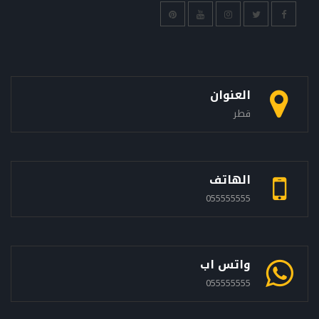
العنوان
قطر
الهاتف
055555555
واتس اب
055555555