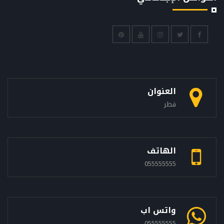
العنوان
قطر
الهاتف
055555555
واتس اب
055555555