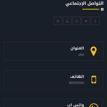
التواصل الإجتماعي
العنوان
قطر
الهاتف
055555555
واتس اب