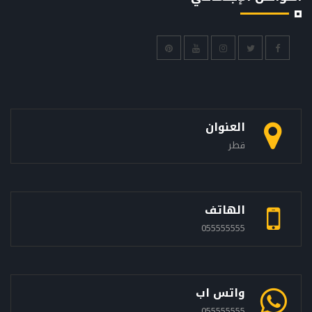
العنوان
قطر
الهاتف
055555555
واتس اب
055555555