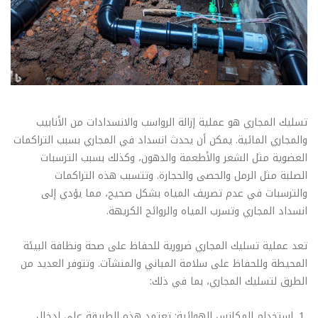
تسليك المجاري هو عملية إزالة الرواسب والانسدادات من الأنابيب
والمجاري المائية. يمكن أن يحدث انسداد في المجاري بسبب التراكمات
العضوية مثل الشعر والأطعمة والدهون، وكذلك بسبب الترسبات
الصلبة مثل الرمل والحصى والحجارة. وتتسبب هذه التراكمات
والترسبات في عدم تصريف المياه بشكل صحيح، مما يؤدي إلى
انسداد المجاري وتسرب المياه والروائح الكريهة.
تعد عملية تسليك المجاري ضرورية للحفاظ على صحة ونظافة البيئة
المحيطة وللحفاظ على سلامة المباني والمنشآت. وتتوفر العديد من
الطرق لتسليك المجاري، بما في ذلك:
استخدام المكانس الهوائية: تعتمد هذه الطريقة على إدخال