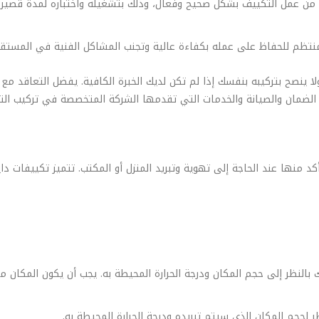
كد من عمل التكييف بشكل صحيح وفعال، وذلك بتشغيله واختباره لمدة قصيرة
منتظم للحفاظ على عمله بكفاءة عالية وتجنب المشاكل الفنية في المستقب
 ولا ينصح بتركيبه بنفسك إذا لم تكن لديك الخبرة الكافية. يفضل التعاق
 الضمان والصيانة والخدمات التي تقدمها الشركة المتخصصة في تركيب الت
كد منها عند الحاجة إلى تهوية وتبريد المنزل أو المكتب. تتميز تكييفات داي
النظر إلى حجم المكان ودرجة الحرارة المحيطة به. يجب أن يكون المكان متاح
ر لحجم المكان الذي سيتم تبريده ودرجة الحرارة المحيطة به.